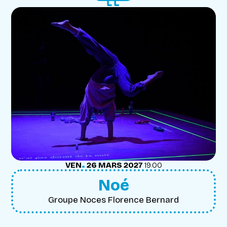
.
VENDREDI
MARS
VEN
26
MARS
2027
19:00
Noé
Groupe Noces Florence Bernard