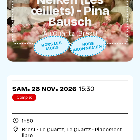
œillets) - Pina
Bausch
Au Quartz (Brest)
HORS LES
HORS
ABONNEMENT
MURS
.
.
SAM
28
NOV
2026
15:30
Complet
1h50
Brest
•
Le Quartz
,
Le Quartz
• Placement
libre