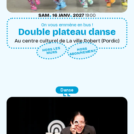
.
.
SAMEDI
JANVIER
SAM
16
JANV
2027
19:00
On vous emmène en bus !
Double plateau danse
Au centre culturel de La ville Robert (Pordic)
HORS LES
HORS
ABONNEMENT
MURS
Danse