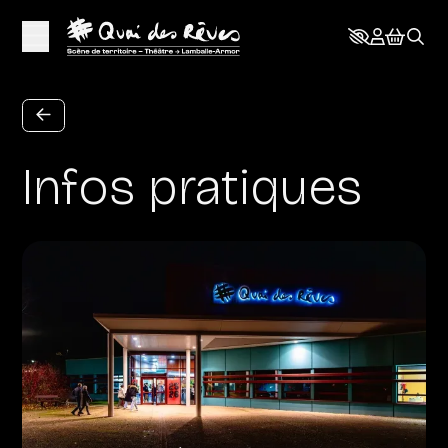
Aller au contenu principal
Infos pratiques