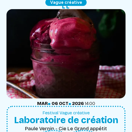
Vague créative
.
.
MARDI
OCTOBRE
MAR
06
OCT
2026
14:00
Festival Vague créative
Laboratoire de création
Paule Vernin - Cie Le Grand appétit