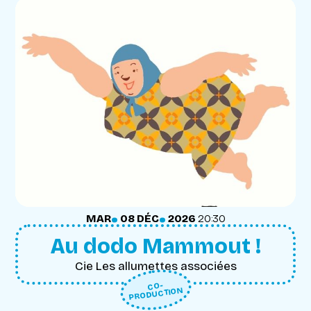
.
.
MARDI
DÉCEMBRE
MAR
08
DÉC
2026
20:30
Au dodo Mammout !
Cie Les allumettes associées
CO-
PRODUCTION