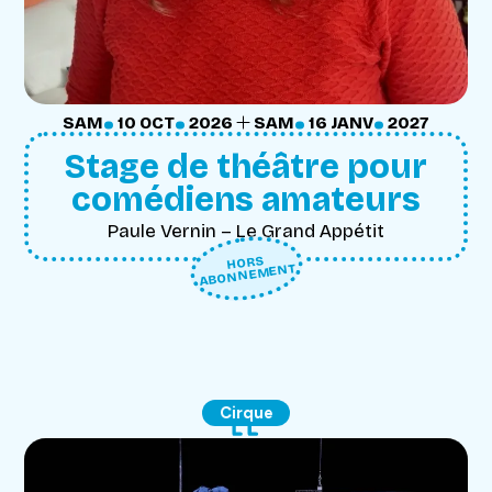
.
.
.
.
DU
SAMEDI
OCTOBRE
AU
SAMEDI
JANVIER
SAM
10
OCT
2026
SAM
16
JANV
2027
Stage de théâtre pour
comédiens amateurs
Paule Vernin – Le Grand Appétit
HORS
ABONNEMENT
Cirque