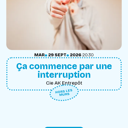
.
.
MARDI
SEPTEMBRE
MAR
29
SEPT
2026
20:30
Ça commence par une
interruption
Cie AK Entrepôt
HORS LES
MURS