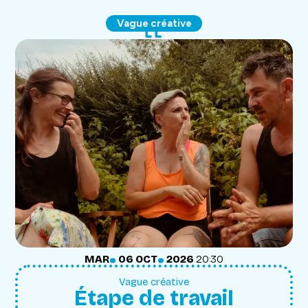
Vague créative
.
.
MARDI
OCTOBRE
MAR
06
OCT
2026
20:30
Vague créative
Étape de travail