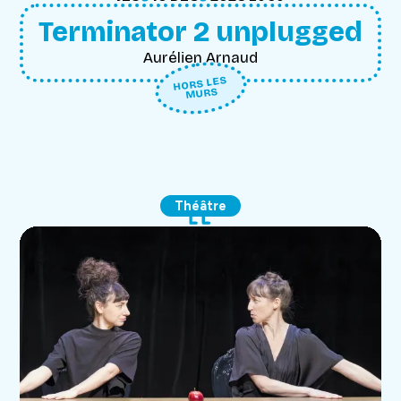
Terminator 2 unplugged
Aurélien Arnaud
HORS LES
MURS
Théâtre