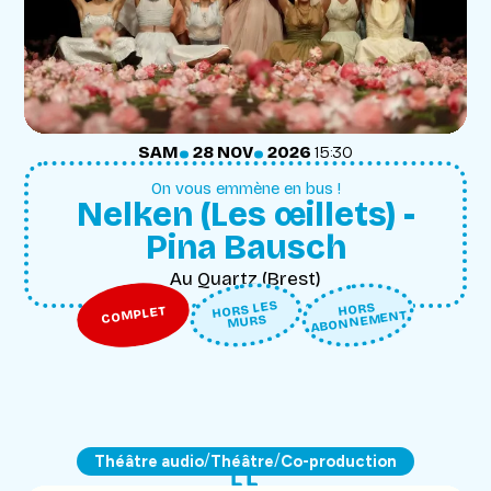
.
.
SAMEDI
NOVEMBRE
SAM
28
NOV
2026
15:30
On vous emmène en bus !
Nelken (Les œillets) -
Pina Bausch
Au Quartz (Brest)
HORS LES
HORS
COMPLET
ABONNEMENT
MURS
/
/
Théâtre audio
Théâtre
Co-production