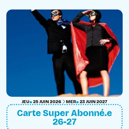
.
.
DU
JEUDI
JUIN
AU
MERCREDI
JUIN
JEU
25
JUIN
2026
MER
23
JUIN
2027
Carte Super Abonné.e
26-27