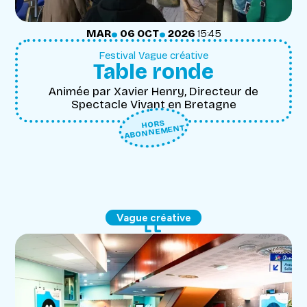
.
.
MARDI
OCTOBRE
MAR
06
OCT
2026
15:45
Festival Vague créative
Table ronde
Animée par Xavier Henry, Directeur de
Spectacle Vivant en Bretagne
HORS
ABONNEMENT
Vague créative