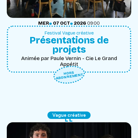
.
.
MERCREDI
OCTOBRE
MER
07
OCT
2026
09:00
Festival Vague créative
Présentations de
projets
Animée par Paule Vernin - Cie Le Grand
Appétit
HORS
ABONNEMENT
Vague créative