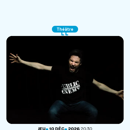
Théâtre
.
.
JEUDI
DÉCEMBRE
JEU
10
DÉC
2026
20:30