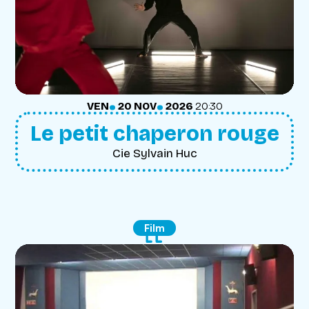
.
.
VENDREDI
NOVEMBRE
VEN
20
NOV
2026
20:30
Le petit chaperon rouge
Cie Sylvain Huc
Film