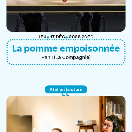
.
.
JEUDI
DÉCEMBRE
JEU
17
DÉC
2026
20:30
La pomme empoisonnée
Pan ! (La Compagnie)
/
Atelier
Lecture