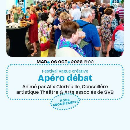
.
.
MARDI
OCTOBRE
MAR
06
OCT
2026
19:00
Festival Vague créative
Apéro débat
Animé par Alix Clerfeuille, Conseillère
artistique Théâtre & Arts associés de SVB
HORS
ABONNEMENT