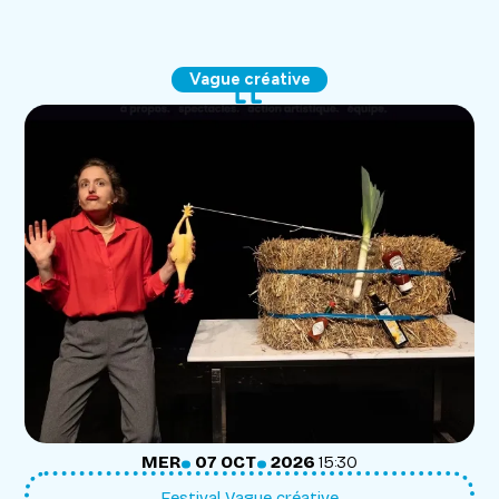
Vague créative
.
.
MERCREDI
OCTOBRE
MER
07
OCT
2026
15:30
Festival Vague créative