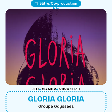
/
Théâtre
Co-production
.
.
JEUDI
NOVEMBRE
JEU
26
NOV
2026
20:30
GLORIA GLORIA
Groupe Odyssées