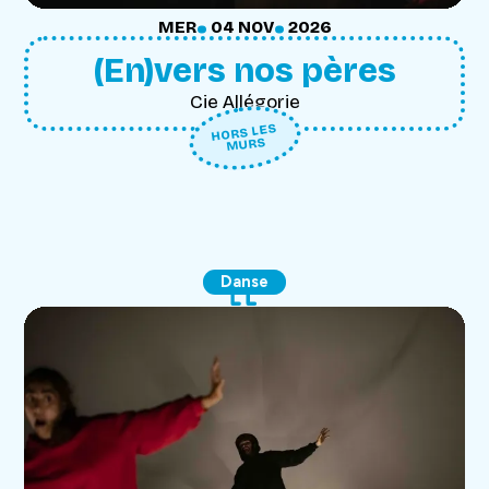
.
.
MERCREDI
NOVEMBRE
MER
04
NOV
2026
(En)vers nos pères
Cie Allégorie
HORS LES
MURS
Danse