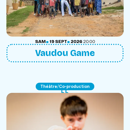
.
.
SAMEDI
SEPTEMBRE
SAM
19
SEPT
2026
20:00
Vaudou Game
/
Théâtre
Co-production