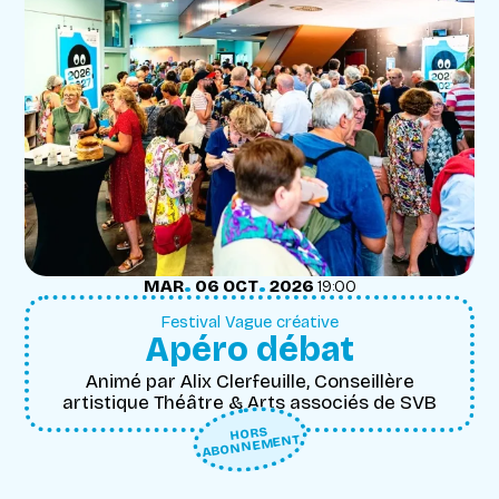
.
.
MARDI
OCTOBRE
MAR
06
OCT
2026
19:00
Festival Vague créative
Apéro débat
Animé par Alix Clerfeuille, Conseillère
artistique Théâtre & Arts associés de SVB
HORS
ABONNEMENT