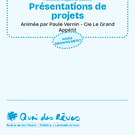
Présentations de
projets
Animée par Paule Vernin - Cie Le Grand
Appétit
HORS
ABONNEMENT