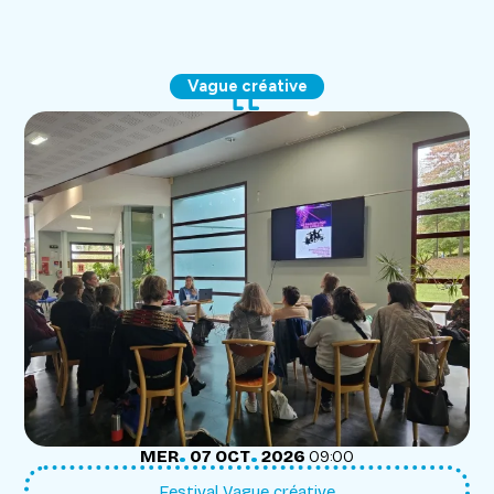
Vague créative
.
.
MERCREDI
OCTOBRE
MER
07
OCT
2026
09:00
Festival Vague créative