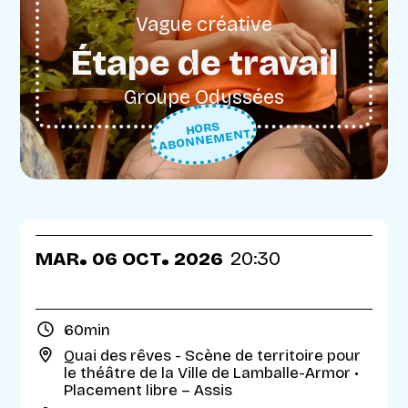
Vague créative
Étape de travail
Groupe Odyssées
HORS
ABONNEMENT
.
.
MAR
06
OCT
2026
20:30
60min
Quai des rêves - Scène de territoire pour
le théâtre de la Ville de Lamballe-Armor
•
Placement libre – Assis