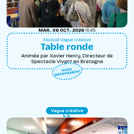
.
.
MARDI
OCTOBRE
MAR
06
OCT
2026
15:45
Festival Vague créative
Table ronde
Animée par Xavier Henry, Directeur de
Spectacle Vivant en Bretagne
HORS
ABONNEMENT
Vague créative