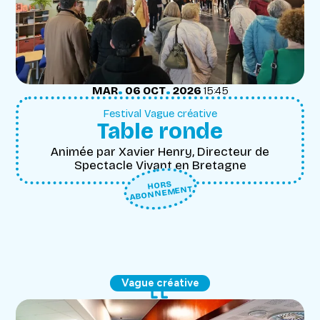
.
.
MARDI
OCTOBRE
MAR
06
OCT
2026
15:45
Festival Vague créative
Table ronde
Animée par Xavier Henry, Directeur de
Spectacle Vivant en Bretagne
HORS
ABONNEMENT
Vague créative