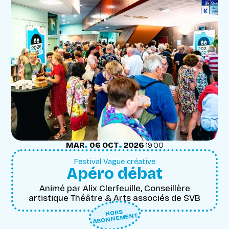
.
.
MARDI
OCTOBRE
MAR
06
OCT
2026
19:00
Festival Vague créative
Apéro débat
Animé par Alix Clerfeuille, Conseillère
artistique Théâtre & Arts associés de SVB
HORS
ABONNEMENT