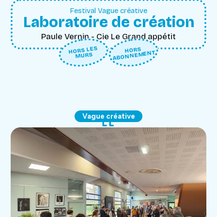
Festival Vague créative
Laboratoire de création
Paule Vernin - Cie Le Grand appétit
HORS LES
HORS
ABONNEMENT
MURS
Vague créative