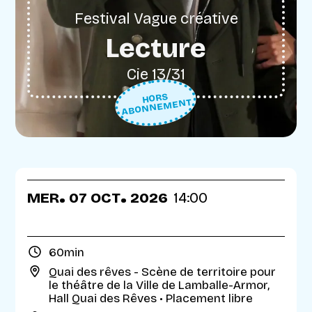
Festival Vague créative
Lecture
Cie 13/31
HORS
ABONNEMENT
.
.
MER
07
OCT
2026
14:00
60min
Quai des rêves - Scène de territoire pour
le théâtre de la Ville de Lamballe-Armor
,
Hall Quai des Rêves
• Placement libre