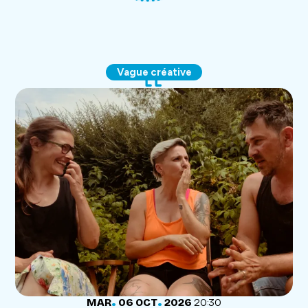
Vague créative
.
.
MARDI
OCTOBRE
MAR
06
OCT
2026
20:30