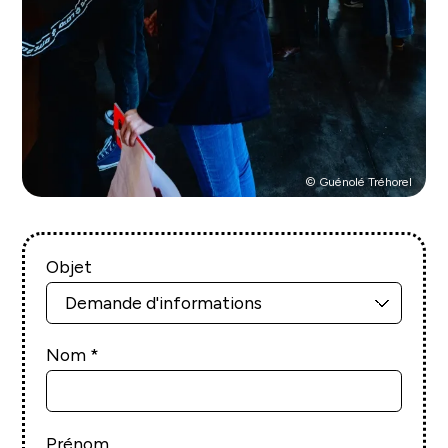
© Guénolé Tréhorel
Objet
Nom
Prénom