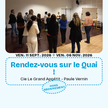
.
.
.
.
DU
VENDREDI
SEPTEMBRE
AU
VENDREDI
NOVEMBRE
VEN
11
SEPT
2026
VEN
06
NOV
2026
Rendez-vous sur le Quai
!
Cie Le Grand Appétit - Paule Vernin
HORS
ABONNEMENT