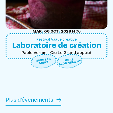
.
.
MARDI
OCTOBRE
MAR
06
OCT
2026
14:00
Festival Vague créative
Laboratoire de création
Paule Vernin - Cie Le Grand appétit
HORS LES
HORS
ABONNEMENT
MURS
Plus d’évènements