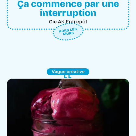
Ça commence par une
interruption
Cie AK Entrepôt
HORS LES
MURS
Vague créative