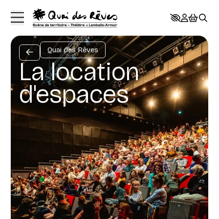
Aller au contenu principal
Quai des Rêves
La location
d'espaces