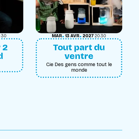
.
.
MARDI
AVRIL
:30
MAR
13
AVR
2027
20:30
 2
Tout part du
d
ventre
Cie Des gens comme tout le
monde