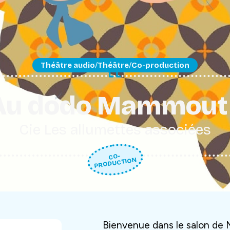
Théâtre audio
Théâtre
Co-production
/
/
Au dodo Mammout 
Cie Les allumettes associées
CO-
PRODUCTION
Bienvenue dans le salon de