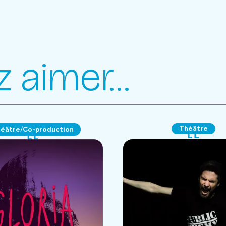
z aimer…
Théâtre
éâtre
Co-production
/