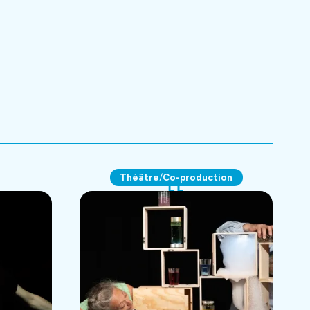
Théâtre
Co-production
/