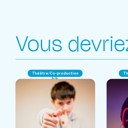
Vous devrie
Théâtre
Co-production
Th
/