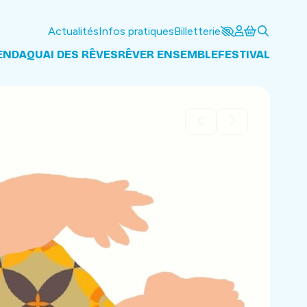
Actualités
Infos pratiques
Billetterie
ENDA
QUAI DES RÊVES
RÊVER ENSEMBLE
FESTIVAL