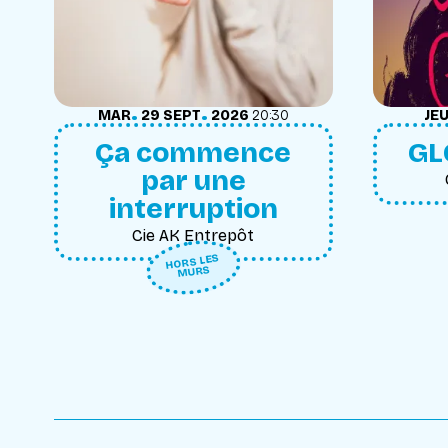
.
.
MARDI
SEPTEMBRE
JEU
MAR
29
SEPT
2026
20:30
JE
Ça commence
GL
par une
interruption
Cie AK Entrepôt
HORS LES
MURS